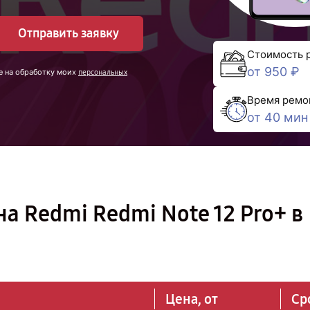
Отправить заявку
Стоимость 
от 950 ₽
е на обработку моих
персональных
Время ремо
от 40 мин
а Redmi Redmi Note 12 Pro+ в
Цена, от
Ср