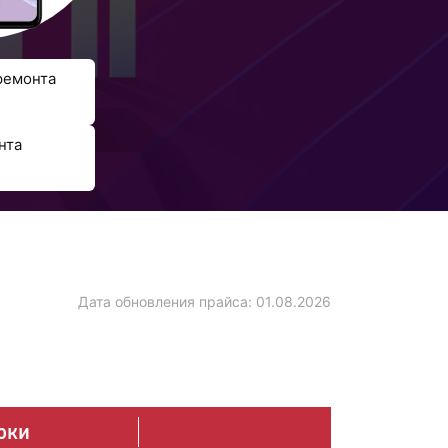
ремонта
нта
Дата обновления прайса:
01.08.2026
оки