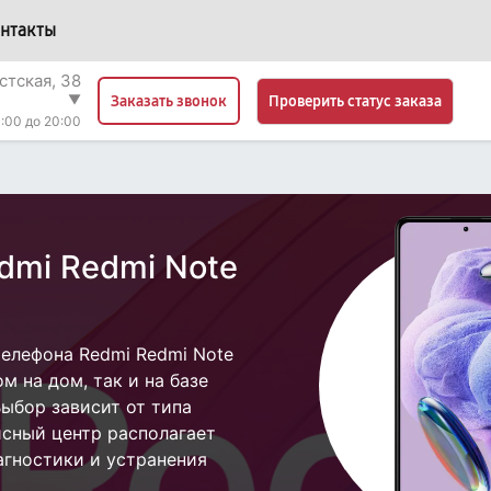
нтакты
стская, 38
▼
Проверить статус заказа
Заказать звонок
:00 до 20:00
dmi Redmi Note
елефона Redmi Redmi Note
м на дом, так и на базе
Выбор зависит от типа
исный центр располагает
гностики и устранения